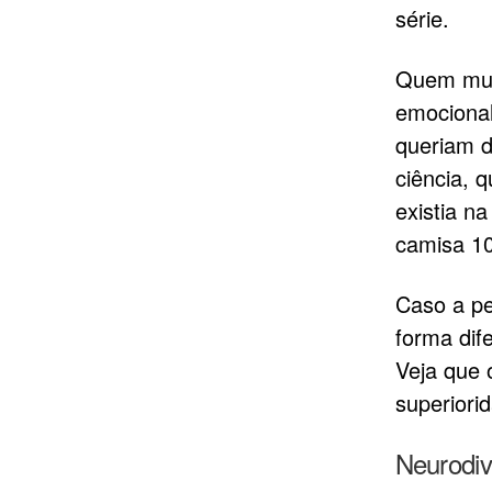
série.
Quem muit
emociona
queriam d
ciência, 
existia n
camisa 10
Caso a p
forma dif
Veja que 
superiori
Neurodiv