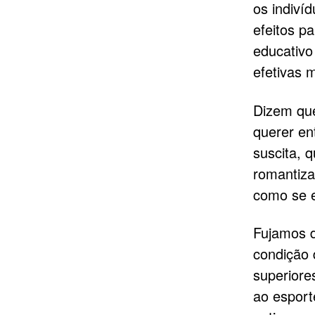
os indiví
efeitos p
educativo
efetivas 
Dizem que
querer ent
suscita, 
romantiza
como se e
Fujamos d
condição 
superiore
ao esport