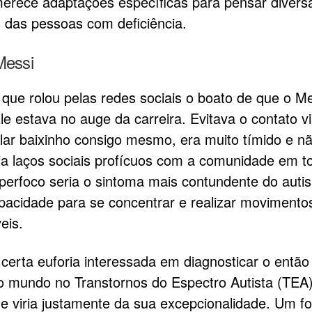
erece adaptações específicas para pensar divers
 das pessoas com deficiência.
Messi
ue rolou pelas redes sociais o boato de que o Me
le estava no auge da carreira. Evitava o contato vi
alar baixinho consigo mesmo, era muito tímido e n
ia laços sociais profícuos com a comunidade em t
iperfoco seria o sintoma mais contundente do auti
pacidade para se concentrar e realizar movimento
eis.
 certa euforia interessada em diagnosticar o então
o mundo no Transtornos do Espectro Autista (TEA
de viria justamente da sua excepcionalidade. Um f