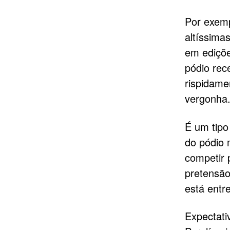
Por exemp
altíssima
em ediçõe
pódio rec
rispidam
vergonha
É um tipo
do pódio 
competir 
pretensão
está entr
Expectati