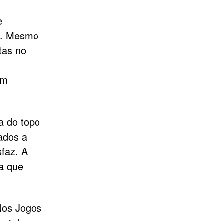
e
a. Mesmo
tas no
om
a do topo
ados a
faz. A
ta que
 Nos Jogos