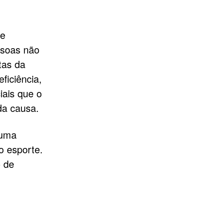
ue
ssoas não
tas da
ficiência,
iais que o
da causa.
 uma
o esporte.
o de