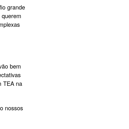
io grande
s querem
omplexas
 vão bem
ctativas
m TEA na
ão nossos