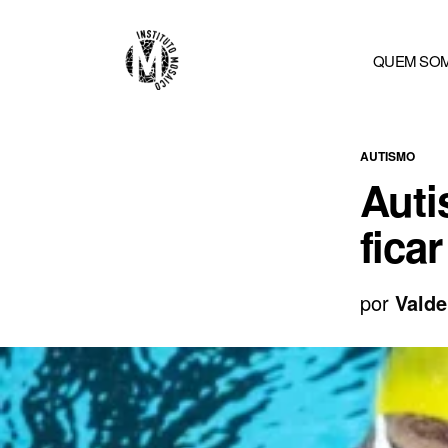
QUEM SO
AUTISMO
Auti
fica
por
Valde