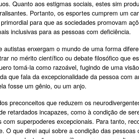
duos. Quanto aos estigmas sociais, estes sim pro
aralisantes. Portanto, os esportes cumprem um car
 primordial para que as sociedades promovam aç
mais inclusivas para as pessoas com deficiência.
 autistas enxergam o mundo de uma forma difer
rar no mérito científico ou debate filosófico que e
quero tomá-la como razoável, fugindo de uma visão
da que fala da excepcionalidade da pessoa com a
la fosse um gênio, ou um anjo.
os preconceitos que reduzem os neurodivergentes
de retardados incapazes, como à condição de ser
s com superpoderes excepcionais. Para tanto, re
e. O que direi aqui sobre a condição das pessoas