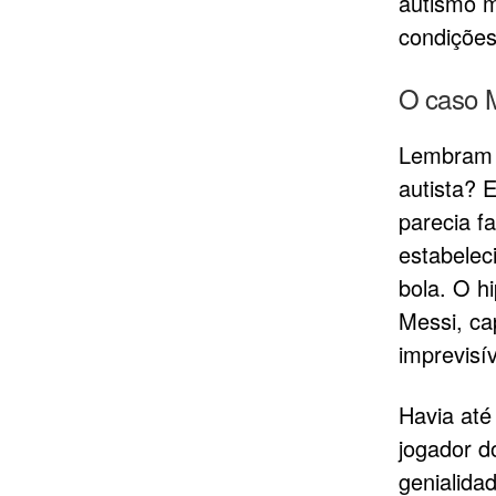
autismo m
condições
O caso 
Lembram q
autista? E
parecia f
estabelec
bola. O h
Messi, ca
imprevisív
Havia até
jogador d
genialida