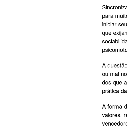
Sincroniz
para muit
iniciar s
que exija
sociabilid
psicomoto
A questã
ou mal no
dos que a
prática d
A forma d
valores, 
vencedore