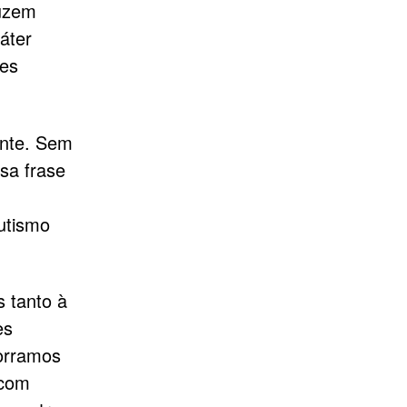
duzem
áter
ões
ente. Sem
ssa frase
utismo
 tanto à
es
corramos
 com