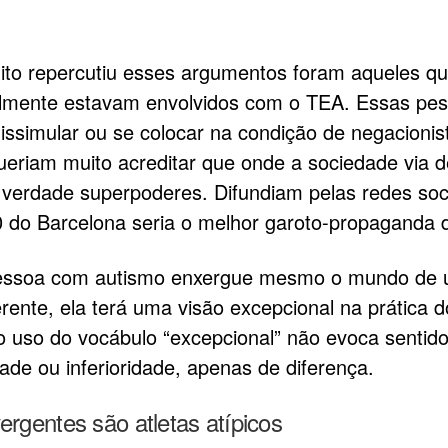
o repercutiu esses argumentos foram aqueles q
lmente estavam envolvidos com o TEA. Essas pe
issimular ou se colocar na condição de negacionis
queriam muito acreditar que onde a sociedade via de
a verdade superpoderes. Difundiam pelas redes soc
 do Barcelona seria o melhor garoto-propaganda 
essoa com autismo enxergue mesmo o mundo de
erente, ela terá uma visão excepcional na prática d
o uso do vocábulo “excepcional” não evoca sentid
dade ou inferioridade, apenas de diferença.
ergentes são atletas atípicos