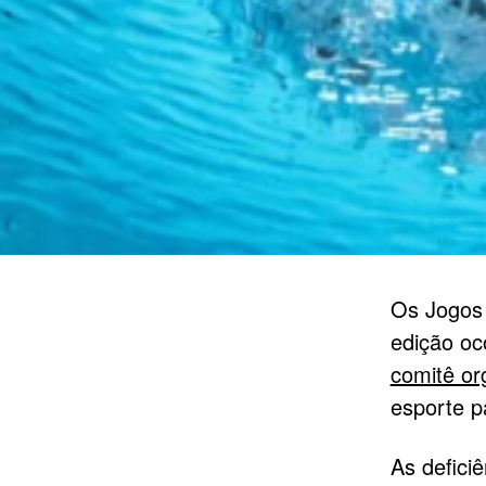
Os Jogos 
edição oc
comitê or
esporte pa
As defici