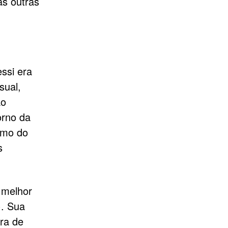
as outras
ssi era
sual,
ão
orno da
smo do
s
 melhor
). Sua
ora de