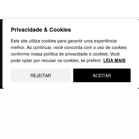
Privacidade & Cookies
Instituto Mosaico
Este site utiliza cookies para garantir uma experiência
CNPJ: 27.736.266/0001-53
melhor. Ao continuar, você concorda com o uso de cookies
conforme nossa política de privacidade e cookies. Você
Avenida Beira Mar
pode optar por recusar os cookies, se preferir.
LEIA MAIS
Centro, Rio de Janeiro, RJ
20021-060
REJEITAR
ACEITAR
Fale Conosco
institutomosaicorio@gmail.com
(21) 97391-7337
Siga-nos