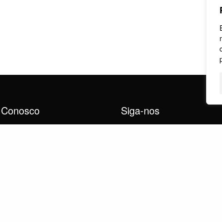
 Conosco
Siga-nos
utomosaicorio@gmail.com
7391-7337