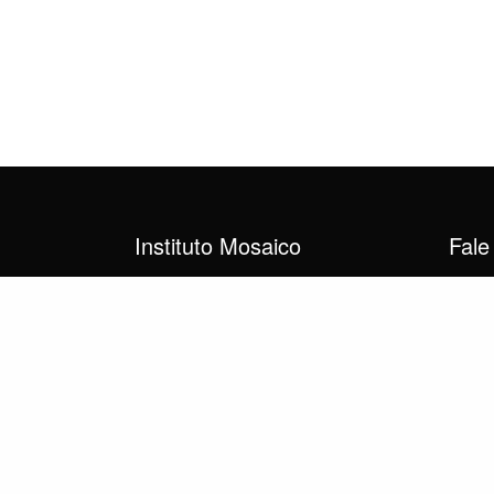
Instituto Mosaico
Fale
CNPJ: 27.736.266/0001-53
instit
Avenida Beira Mar
(21) 9
Centro, Rio de Janeiro, RJ
20021-060