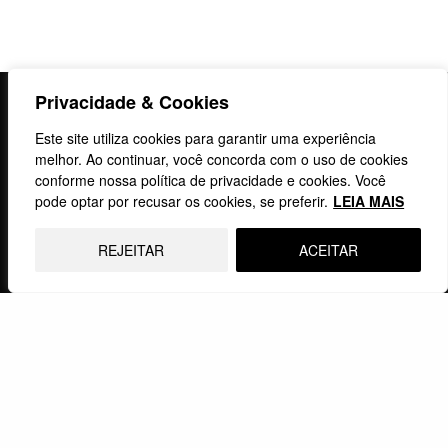
Privacidade & Cookies
Instituto Mosaico
Este site utiliza cookies para garantir uma experiência
melhor. Ao continuar, você concorda com o uso de cookies
CNPJ: 27.736.266/0001-53
conforme nossa política de privacidade e cookies. Você
Avenida Beira Mar
pode optar por recusar os cookies, se preferir.
LEIA MAIS
Centro, Rio de Janeiro, RJ
20021-060
REJEITAR
ACEITAR
Fale Conosco
institutomosaicorio@gmail.com
(21) 97391-7337
Siga-nos