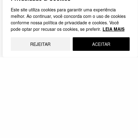
aventura
Não foi uma aventura. Foi o senso de urgência que
Este site utiliza cookies para garantir uma experiência
os levou a remar e…
melhor. Ao continuar, você concorda com o uso de cookies
conforme nossa política de privacidade e cookies. Você
24.06.2022
pode optar por recusar os cookies, se preferir.
LEIA MAIS
REJEITAR
ACEITAR