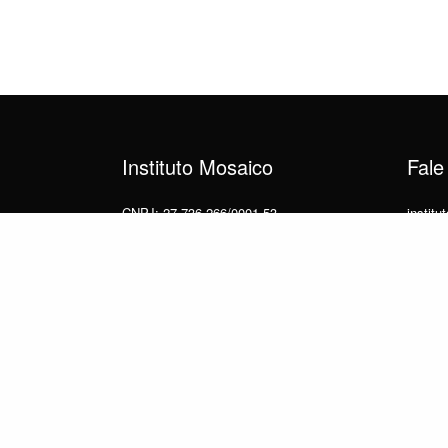
Instituto Mosaico
Fale
CNPJ: 27.736.266/0001-53
instit
Avenida Beira Mar
(21) 9
Centro, Rio de Janeiro, RJ
20021-060
© 2025
Instituto Mosaico
. By
Zwei Arts
.