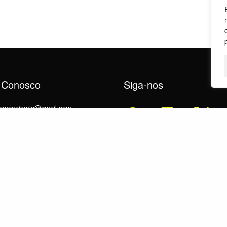
 Conosco
Siga-nos
utomosaicorio@gmail.com
7391-7337