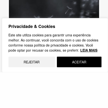
Privacidade & Cookies
Este site utiliza cookies para garantir uma experiência
melhor. Ao continuar, você concorda com o uso de cookies
conforme nossa política de privacidade e cookies. Você
pode optar por recusar os cookies, se preferir.
LEIA MAIS
REJEITAR
ACEITAR
A morte é um encontro
Não meu leitor, a morte não é uma perda, a morte é
um encontro.
13.04.2026