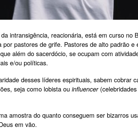
 da intransigência, reacionária, está em curso no B
a por pastores de grife. Pastores de alto padrão 
que além do sacerdócio, se ocupam com atividad
is e/ou políticas.
laridade desses líderes espirituais, sabem cobrar c
iões, seja como lobista ou
influencer
(celebridades
ma amostra do quanto conseguem ser bizarros us
Deus em vão.