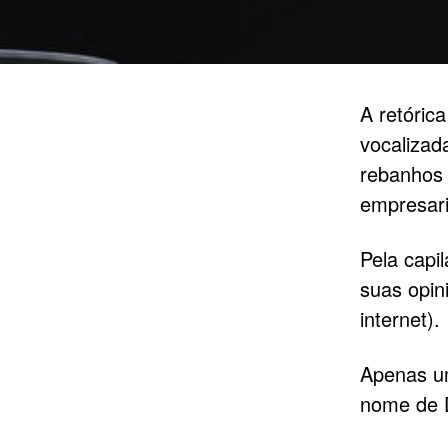
A retórica
vocalizad
rebanhos 
empresaria
Pela capi
suas opin
internet).
Apenas u
nome de 