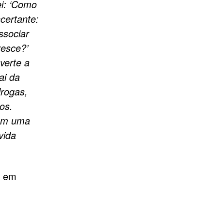
ei: ‘Como
ncertante:
ssociar
resce?’
verte a
ai da
drogas,
os.
com uma
vida
, em