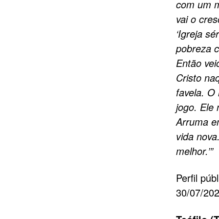
com um mi
vai o cres
‘Igreja sé
pobreza c
Então vei
Cristo na
favela. O
jogo. Ele
Arruma e
vida nova
melhor.’”
Perfil púb
30/07/20