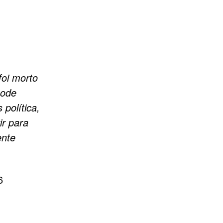
 foi morto
pode
política,
r para
ente
6