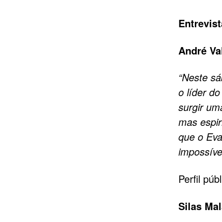
Entrevist
André Va
“Neste sá
o líder d
surgir um
mas espir
que o Eva
impossível
Perfil púb
Silas Mal