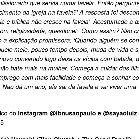
ssionário que servia numa favela. Então pergunt
cimento da igreja na favela?’ A resposta foi desco
ria e bíblica não cresce na favela’. Acostumado a a
om religiosidade, questionei: ‘Como assim? Não c
o a explicação promissora: ‘Quando alguém se con
quele meio, pouco tempo depois, muda de vida e s
 novo convertido logo deixa os vícios com bebida, 
 não bate mais na mulher. Começa a cuidar dos filh
mprego com mais facilidade e começa a sonhar 
. Não dá um ano, ele sai da favela e vai viver uma 
lico do
Instagram @ibnusaopaulo e @sayaoluiz
25