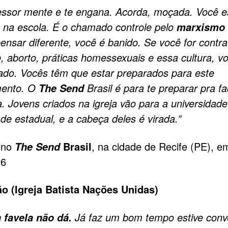
essor mente e te engana. Acorda, moçada. Você e
na escola. É o chamado controle pelo
marxismo 
ensar diferente, você é banido. Se você for contra
, aborto, práticas homessexuais e essa cultura, v
izado. Vocês têm que estar preparados para este
mento. O
Brasil é para te preparar pra f
The Send
. Jovens criados na igreja vão para a universidade
ade estadual, e a cabeça deles é virada.”
 no
Brasil
, na cidade de Recife (PE), e
The Send
26
o (Igreja Batista Nações Unidas)
Já faz um bom tempo estive con
a favela não dá
.