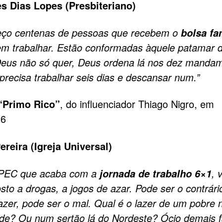
s Dias Lopes (Presbiteriano)
eço centenas de pessoas que recebem o
bolsa fa
m trabalhar. Estão conformadas àquele patamar 
Deus não só quer, Deus ordena lá nos dez manda
precisa trabalhar seis dias e descansar num.”
“Primo Rico”
, do influenciador Thiago Nigro, em
26
reira (Igreja Universal)
 PEC que acaba com a
, 
jornada de trabalho 6×1
sto a drogas, a jogos de azar. Pode ser o contrári
lazer, pode ser o mal. Qual é o lazer de um pobre
e? Ou num sertão lá do Nordeste? Ócio demais f