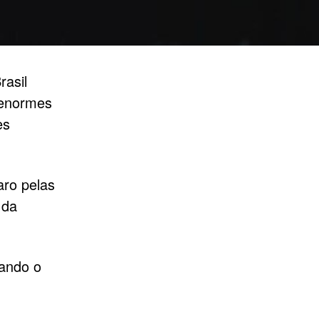
rasil
e enormes
es
aro pelas
 da
ando o