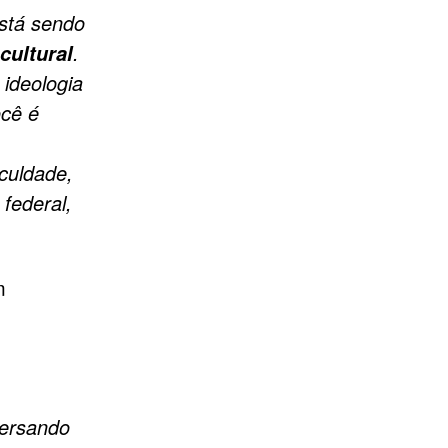
stá sendo
.
cultural
 ideologia
ocê é
aculdade,
 federal,
m
versando