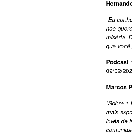
Hernande
“Eu conh
não quere
miséria. 
que você 
Podcast 
09/02/20
Marcos Pe
“Sobre a
mais expo
invés de 
comunidad