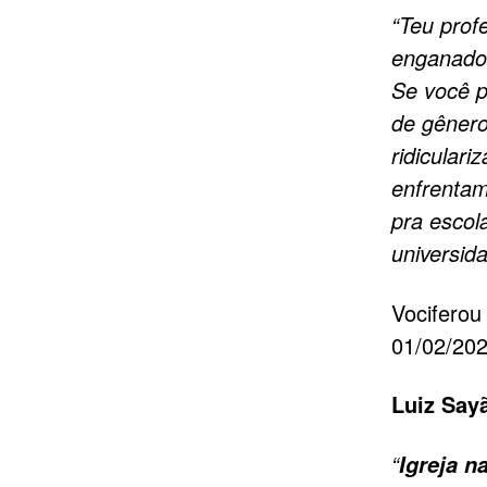
“Teu prof
enganado 
Se você p
de gênero
ridicular
enfrenta
pra escola
universid
Vociferou
01/02/20
Luiz Sayã
“
Igreja n