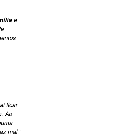
e
mília
de
mentos
vai ficar
o. Ao
 numa
az mal.”