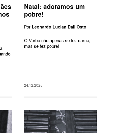
mães
Natal: adoramos um
hos
pobre!
Por
Leonardo Lucian Dall’Osto
O Verbo não apenas se fez carne,
mas se fez pobre!
ha
uando
24.12.2025