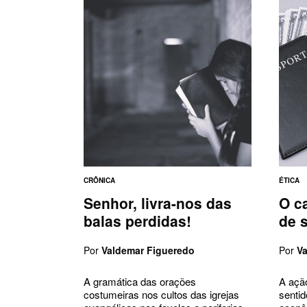
CRÔNICA
ÉTICA
Senhor, livra-nos das
O c
balas perdidas!
de 
Por
Valdemar Figueredo
Por
V
A gramática das orações
A ação
costumeiras nos cultos das igrejas
senti