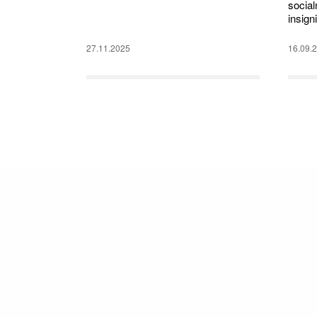
socia
insign
27.11.2025
16.09.