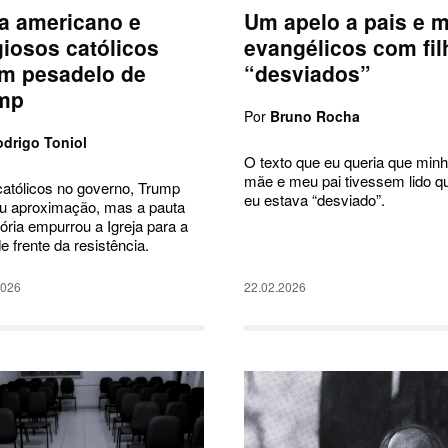
a americano e
Um apelo a pais e 
giosos católicos
evangélicos com fil
am pesadelo de
“desviados”
mp
Por
Bruno Rocha
drigo Toniol
O texto que eu queria que min
mãe e meu pai tivessem lido q
atólicos no governo, Trump
eu estava “desviado”.
u aproximação, mas a pauta
ória empurrou a Igreja para a
de frente da resistência.
2026
22.02.2026