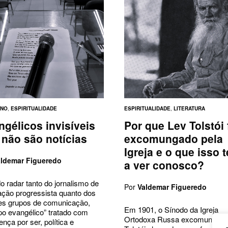
ANO
,
ESPIRITUALIDADE
ESPIRITUALIDADE
,
LITERATURA
ngélicos invisíveis
Por que Lev Tolstói 
 não são notícias
excomungado pela
Igreja e o que isso 
aldemar Figueredo
a ver conosco?
o radar tanto do jornalismo de
Por
Valdemar Figueredo
ação progressista quanto dos
es grupos de comunicação,
Em 1901, o Sínodo da Igreja
po evangélico” tratado com
Ortodoxa Russa excomungou 
rença por ser, política e