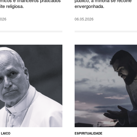
micos e financeiros praticados
público, a minoria se recolhe
ite religiosa.
envergonhada.
2026
06.05.2026
 LAICO
ESPIRITUALIDADE