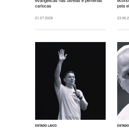
evangélicas nas favelas e periferias
econô
cariocas
pela el
21.07.2026
23.06.
ESTADO LAICO
ESTADO