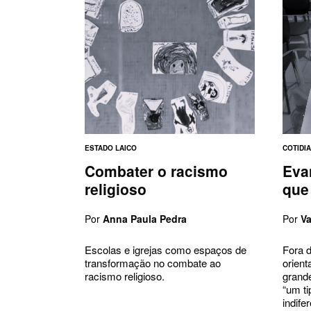
ESTADO LAICO
COTIDI
Combater o racismo
Eva
religioso
que
Por
Anna Paula Pedra
Por
V
Escolas e igrejas como espaços de
Fora d
transformação no combate ao
orient
racismo religioso.
grand
“um ti
indife