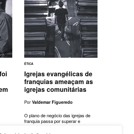
ÉTICA
foi
Igrejas evangélicas de
franquias ameaçam as
tem
igrejas comunitárias
Por
Valdemar Figueredo
O plano de negócio das igrejas de
franquia passa por superar e
absolver as igrejas…
o