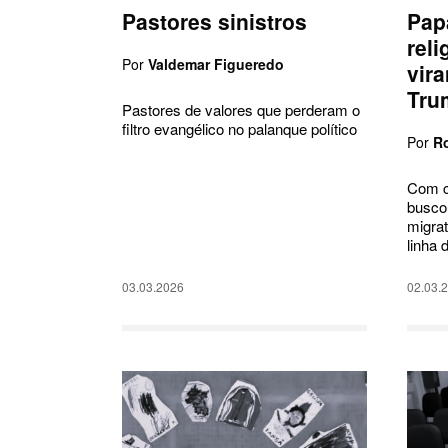
Pastores sinistros
Pap
reli
Por
Valdemar Figueredo
vir
Tru
Pastores de valores que perderam o
filtro evangélico no palanque político
Por
Ro
Com c
busco
migrat
linha 
03.03.2026
02.03.