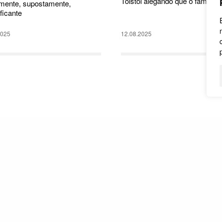
Tolstói alegando que o famos
lmente, supostamente,
ificante
2025
12.08.2025