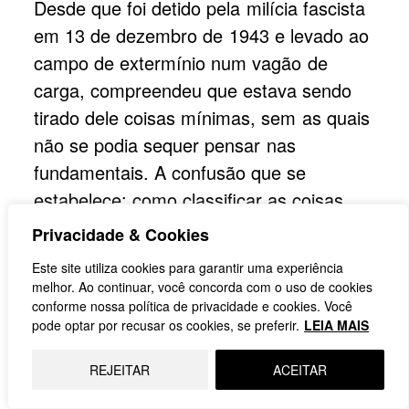
Desde que foi detido pela milícia fascista
em 13 de dezembro de 1943 e levado ao
campo de extermínio num vagão de
carga, compreendeu que estava sendo
tirado dele coisas mínimas, sem as quais
não se podia sequer pensar nas
fundamentais. A confusão que se
estabelece: como classificar as coisas
que compõem a vida em mínimas e
Privacidade & Cookies
fundamentais?
Este site utiliza cookies para garantir uma experiência
melhor. Ao continuar, você concorda com o uso de cookies
Sede, frio, fome e a humilhação. No
conforme nossa política de privacidade e cookies. Você
pode optar por recusar os cookies, se preferir.
LEIA MAIS
vagão, sendo conduzido a um campo
especializado em extermínio. Por mais
REJEITAR
ACEITAR
execrável que seja, os primeiros capítulos