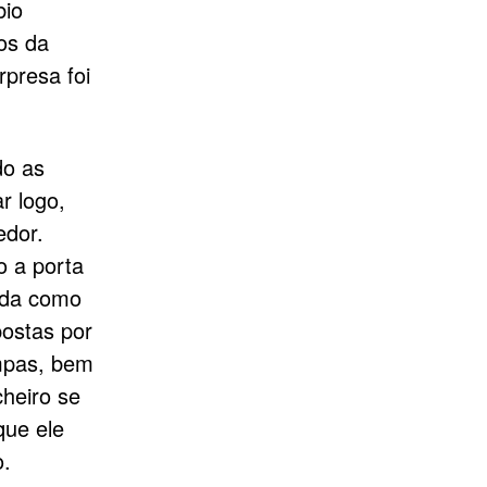
bio
os da
presa foi
do as
r logo,
edor.
 a porta
ada como
postas por
impas, bem
heiro se
que ele
o.