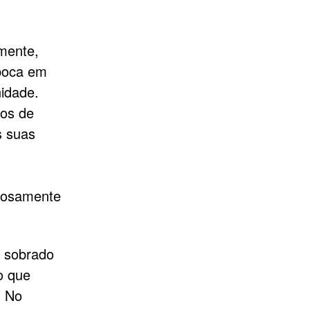
lmente,
poca em
nidade.
gos de
s suas
nhosamente
, sobrado
o que
. No