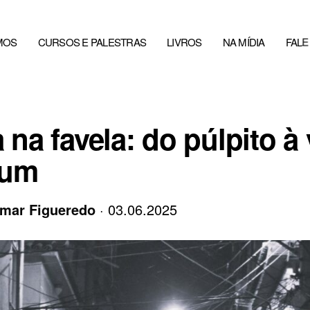
MOS
CURSOS E PALESTRAS
LIVROS
NA MÍDIA
FAL
a na favela: do púlpito à 
um
mar Figueredo
· 03.06.2025