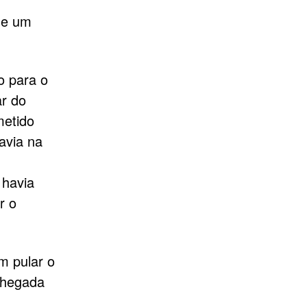
de um
o para o
ar do
metido
avia na
 havia
r o
am pular o
chegada