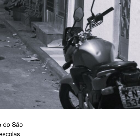
o do São
escolas