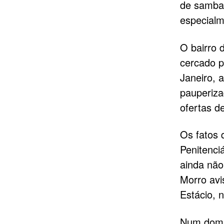
de samba.
especialm
O bairro 
cercado p
Janeiro, 
pauperiza
ofertas d
Os fatos 
Penitenciá
ainda não
Morro avi
Estácio, 
Num domin