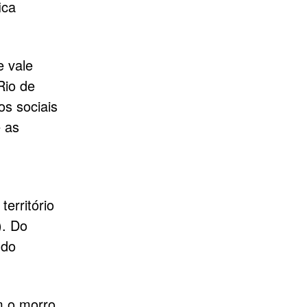
ica
 vale
Rio de
os sociais
 as
erritório
). Do
 do
m o morro