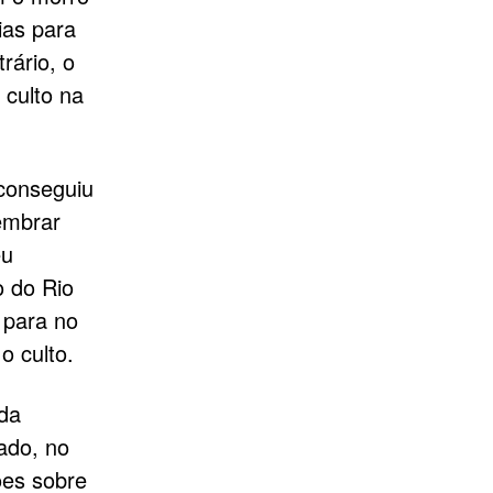
ias para
rário, o
 culto na
 conseguiu
lembrar
eu
o do Rio
 para no
o culto.
da
ado, no
ões sobre