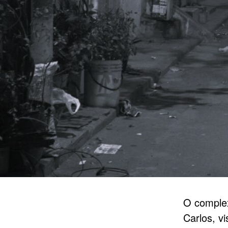
O comple
Carlos, v