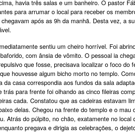
cima, havia três salas e um banheiro. O pastor Fá
ntes para arrumar o local para receber os membr
e chegavam após as 9h da manhã. Desta vez, a sur
vel.
imediatamente sentiu um cheiro horrível. Foi abrin
sbaforido, com ânsia de vômito. O pessoal ia chega
epulsivo que fosse, precisava localizar o foco do f
que houvesse algum bicho morto no templo. Como
a da casa correspondia aos fundos da sala adapt
 trás para frente foi olhando as cinco fileiras com
eiras cada. Constatou que as cadeiras estavam l
ixo delas. Chegou na frente do templo e o mau c
ou. Atrás do púlpito, no chão, exatamente no local 
nquanto pregava e dirigia as celebrações, o dejet