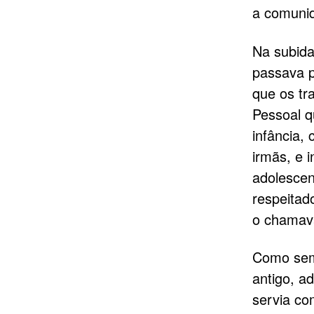
a comuni
Na subida
passava 
que os tr
Pessoal q
infância, 
irmãs, e 
adolescen
respeitad
o chamav
Como semp
antigo, a
servia co