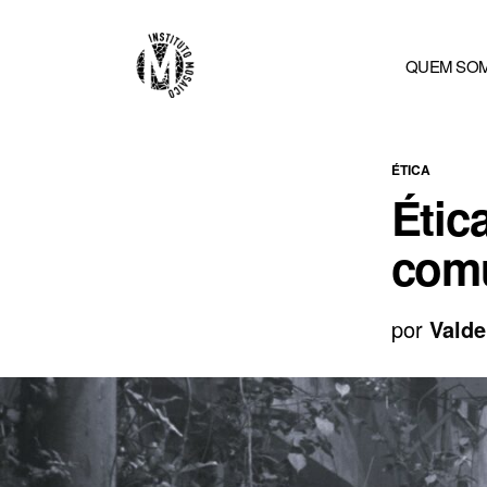
QUEM SO
ÉTICA
Étic
com
por
Valde