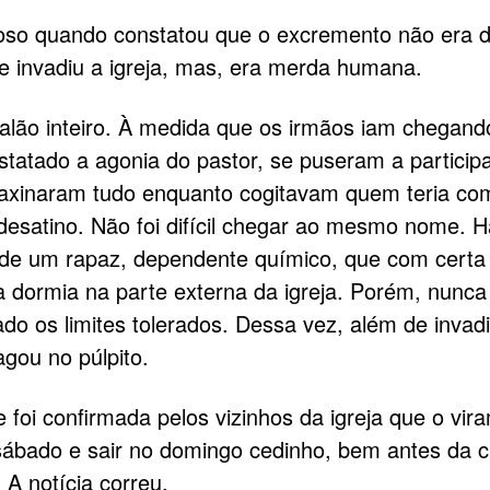
ioso quando constatou que o excremento não era 
e invadiu a igreja, mas, era merda humana.
alão inteiro. À medida que os irmãos iam chegand
nstatado a agonia do pastor, se puseram a particip
faxinaram tudo enquanto cogitavam quem teria co
esatino. Não foi difícil chegar ao mesmo nome. H
de um rapaz, dependente químico, que com certa
a dormia na parte externa da igreja. Porém, nunca
ado os limites tolerados. Dessa vez, além de invadi
agou no púlpito.
 foi confirmada pelos vizinhos da igreja que o vir
ábado e sair no domingo cedinho, bem antes da 
 A notícia correu.