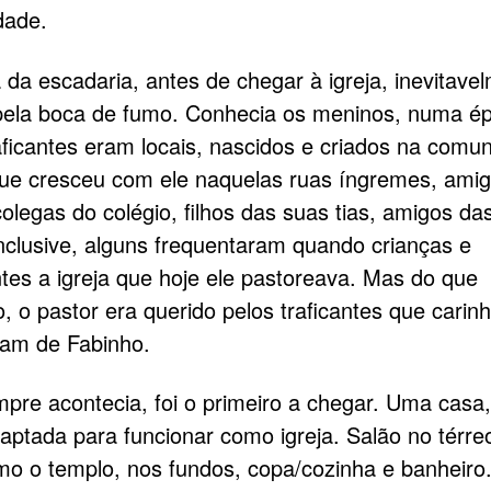
dade.
 da escadaria, antes de chegar à igreja, inevitave
pela boca de fumo. Conhecia os meninos, numa é
aficantes eram locais, nascidos e criados na comu
ue cresceu com ele naquelas ruas íngremes, ami
colegas do colégio, filhos das suas tias, amigos da
inclusive, alguns frequentaram quando crianças e
tes a igreja que hoje ele pastoreava. Mas do que
o, o pastor era querido pelos traficantes que cari
am de Fabinho.
re acontecia, foi o primeiro a chegar. Uma casa
daptada para funcionar como igreja. Salão no térre
mo o templo, nos fundos, copa/cozinha e banheiro