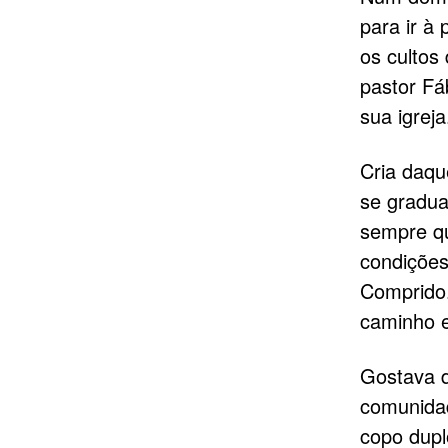
para ir à
os cultos 
pastor Fáb
sua igreja
Cria daqu
se gradua
sempre qu
condições
Comprido.
caminho e
Gostava d
comunidad
copo dupl