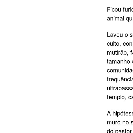
Ficou fur
animal qu
Lavou o s
culto, co
mutirão, 
tamanho d
comunida
frequênci
ultrapass
templo, c
A hipótese
muro no s
do pastor.