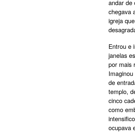
andar de 
chegava a
igreja qu
desagradá
Entrou e 
janelas e
por mais r
Imaginou 
de entrad
templo, de
cinco cad
como emba
intensific
ocupava e