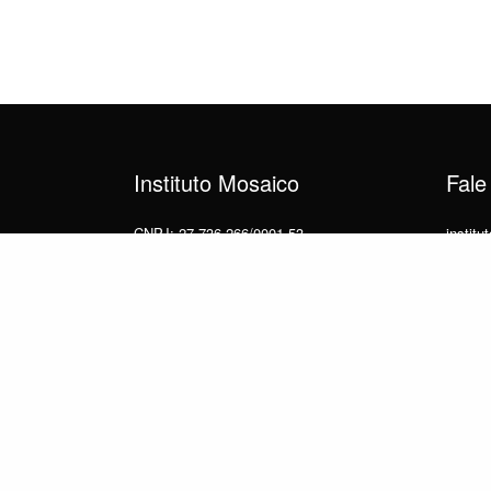
Instituto Mosaico
Fale
CNPJ: 27.736.266/0001-53
instit
Avenida Beira Mar
(21) 9
Centro, Rio de Janeiro, RJ
20021-060
© 2025
Instituto Mosaico
. By
Zwei Arts
.