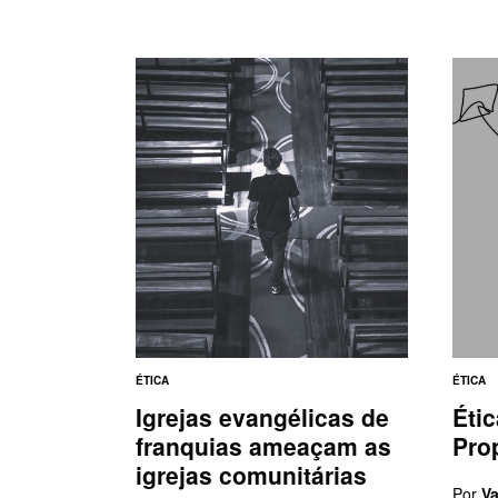
ÉTICA
ÉTICA
Igrejas evangélicas de
Étic
franquias ameaçam as
Pro
igrejas comunitárias
Por
V