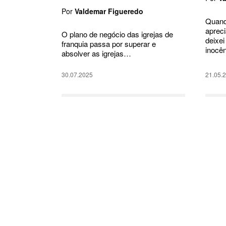
Por
Valdemar Figueredo
Quand
apreci
O plano de negócio das igrejas de
deixei
franquia passa por superar e
inocê
absolver as igrejas…
30.07.2025
21.05.