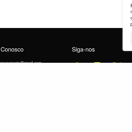
 Conosco
Siga-nos
utomosaicorio@gmail.com
7391-7337