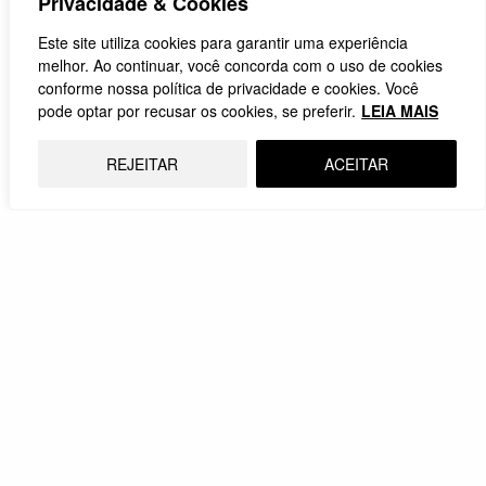
Privacidade & Cookies
Este site utiliza cookies para garantir uma experiência
POLÍTICA
melhor. Ao continuar, você concorda com o uso de cookies
O canto de cisne do Malafaia na
conforme nossa política de privacidade e cookies. Você
Paulista
pode optar por recusar os cookies, se preferir.
LEIA MAIS
Por
Valdemar Figueredo
REJEITAR
ACEITAR
A motivação manifesta: salvar o Bolsonaro dos grilhões
expondo a suposta engenharia do mal montada…
27.02.2024