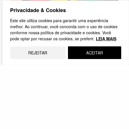
Privacidade & Cookies
Este site utiliza cookies para garantir uma experiência
melhor. Ao continuar, você concorda com o uso de cookies
conforme nossa política de privacidade e cookies. Você
pode optar por recusar os cookies, se preferir.
LEIA MAIS
Livrai-nos do Mal
REJEITAR
ACEITAR
Quais os três conceitos teológicos que se
transformaram em verdadeiras obsessões em
alguns períodos da nossa história cristã?
01.04.2026