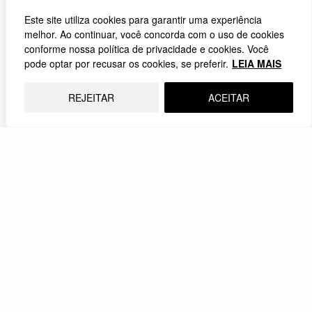
Este site utiliza cookies para garantir uma experiência
melhor. Ao continuar, você concorda com o uso de cookies
conforme nossa política de privacidade e cookies. Você
pode optar por recusar os cookies, se preferir.
LEIA MAIS
REJEITAR
ACEITAR
A teologia da sorte e as bets
O mercado de apostas on-line (bets) no Brasil e os
evangélicos
20.04.2026